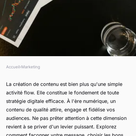
Accueil
›
Marketing
MARKETING
Création de contenu : pilier de
La création de contenu est bien plus qu'une simple
activité flow. Elle constitue le fondement de toute
la stratégie digitale
stratégie digitale efficace. À l'ère numérique, un
contenu de qualité attire, engage et fidélise vos
Gabrielle
•
9 octobre 2024
•
8 min de lecture
audiences. Ne pas prêter attention à cette dimension
revient à se priver d'un levier puissant. Explorez
comment façonner votre message, choisir les bons