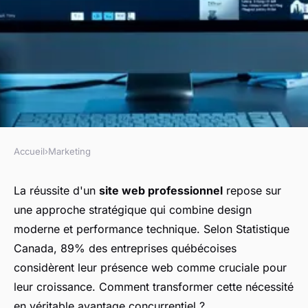
Accueil
›
Marketing
MARKETING
Conception de site web à
La réussite d'un
site web professionnel
repose sur
une approche stratégique qui combine design
Québec : des solutions
moderne et performance technique. Selon Statistique
adaptées à vous
Canada, 89% des entreprises québécoises
considèrent leur présence web comme cruciale pour
Gabrielle
•
1 décembre 2025
•
7 min de lecture
leur croissance. Comment transformer cette nécessité
en véritable avantage concurrentiel ?