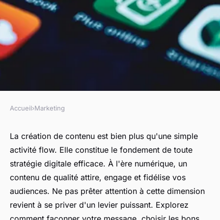
Accueil
›
Marketing
MARKETING
Création de contenu : pilier de
La création de contenu est bien plus qu'une simple
activité flow. Elle constitue le fondement de toute
la stratégie digitale
stratégie digitale efficace. À l'ère numérique, un
contenu de qualité attire, engage et fidélise vos
Gabrielle
•
9 octobre 2024
•
8 min de lecture
audiences. Ne pas prêter attention à cette dimension
revient à se priver d'un levier puissant. Explorez
comment façonner votre message, choisir les bons