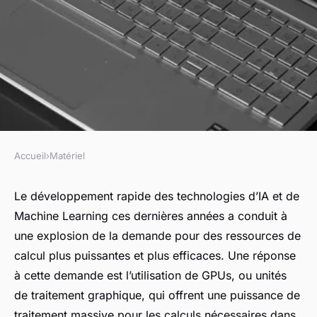
Accueil
›
Matériel
MATÉRIEL
Comment optimiser une
Le développement rapide des technologies d’IA et de
Machine Learning ces dernières années a conduit à
configuration multi-GPU pour
une explosion de la demande pour des ressources de
le deep learning avec
calcul plus puissantes et plus efficaces. Une réponse
TensorFlow ?
à cette demande est l’utilisation de GPUs, ou unités
de traitement graphique, qui offrent une puissance de
Gabrielle
•
17 septembre 2024
•
6 min de lecture
traitement massive pour les calculs nécessaires dans