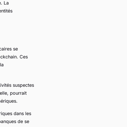
e. La
ntités
caires se
lockchain. Ces
la
tivités suspectes
lle, pourrait
mériques.
riques dans les
 banques de se