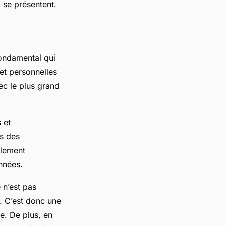
i se présentent.
ondamental qui
 et personnelles
vec le plus grand
 et
s des
alement
nnées.
é n’est pas
s. C’est donc une
ue. De plus, en