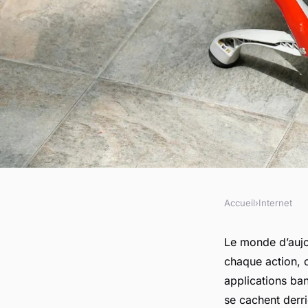
Accueil
›
Internet
INTERNET
Quels sont les enjeu
Le monde d’aujo
chaque action, c
identités numérique
applications ba
se cachent derri