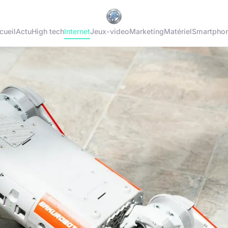
cueil
Actu
High tech
Internet
Jeux-video
Marketing
Matériel
Smartpho