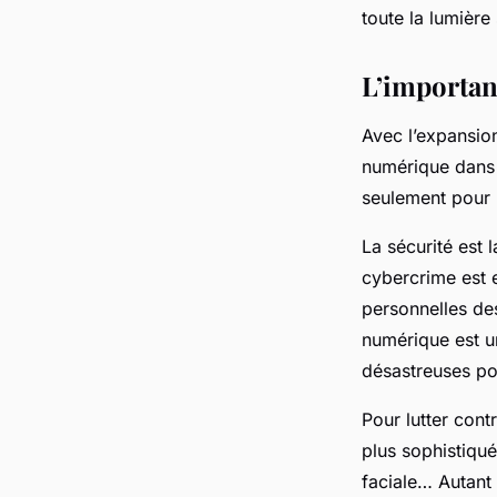
applications bancai
toute la lumière 
L’importanc
Gabrielle
•
17 septembre 2024
•
7 min de lecture
Avec l’expansion
numérique dans 
seulement pour 
La sécurité est
cybercrime est 
personnelles des
numérique est u
désastreuses pou
Pour lutter cont
plus sophistiqué
faciale… Autant 