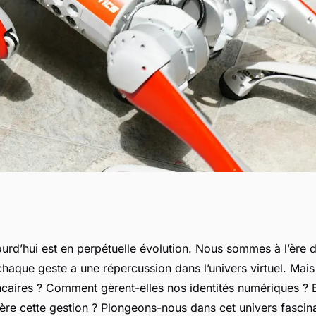
x de la gestion des
urd’hui est en perpétuelle évolution. Nous sommes à l’ère
haque geste a une répercussion dans l’univers virtuel. Mais 
s dans les
ncaires ? Comment gèrent-elles nos identités numériques ? 
ère cette gestion ? Plongeons-nous dans cet univers fascina