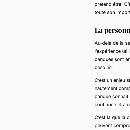
prétend être. C’
toute son impor
La personna
Au-delà de la sé
l’expérience util
banques sont en
besoins.
C’est un enjeu 
hautement compét
banque connaît s
confiance et à ut
C’est là que la 
peuvent compren