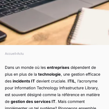
Accueil
›
Actu
ACTU
Comment mettre en place un
Dans un monde où les
entreprises
dépendent de
plus en plus de la
technologie
, une gestion efficace
système de gestion des
des
incidents IT
devient cruciale.
ITIL
, l’acronyme
incidents avec ITIL?
pour Information Technology Infrastructure Library,
est souvent désigné comme la référence en matière
Gabrielle
•
17 septembre 2024
•
5 min de lecture
de
gestion des services IT
. Mais comment
implémenter un tel système? Plongeons ensemble